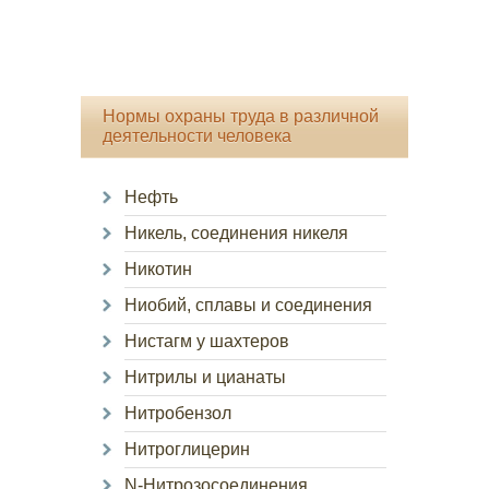
Нормы охраны труда в различной
деятельности человека
Нефть
Никель, соединения никеля
Никотин
Ниобий, сплавы и соединения
Нистагм у шахтеров
Нитрилы и цианаты
Нитробензол
Нитроглицерин
N-Нитрозосоединения