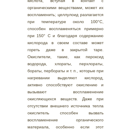
кислота, вступая в контакт с
органическими веществами, может их
воспламенить; целлулоид разлагается
при температуре около 100°С,
способен воспламеняться примерно
при 150° С и благодаря содержанию
кислорода в своем составе может
гореть даже в закрытой таре.
Окислители, такие, как пероксид
водорода, хлораты, перхлораты,
бораты, пербораты и т. п., которые при
нагревании выделяют кислород,
активно способствуют окислению и
вызывают воспламенение
окисляющихся веществ. Даже при
отсутствии внешнего источника тепла
окислитель способен вызвать
воспламенение органического
материала, особенно если этот