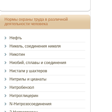
Нормы охраны труда в различной
деятельности человека
Нефть
Никель, соединения никеля
Никотин
Ниобий, сплавы и соединения
Нистагм у шахтеров
Нитрилы и цианаты
Нитробензол
Нитроглицерин
N-Нитрозосоединения