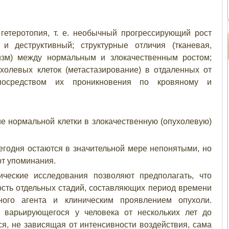
етеротопия, т. е. необычный прогрессирующий рост
и деструктивный; структурные отличия (тканевая,
изм) между нормальным и злокачественным ростом;
холевых клеток (метастазирование) в отдаленных от
посредством их проникновения по кровяному и
е нормальной клетки в злокачественную (опухолевую)
егодня остаются в значительной мере непонятыми, но
ют упоминания.
ские исследования позволяют предполагать, что
ость отдельных стадий, составляющих период времени
ого агента и клиническим проявлением опухоли.
, варьирующегося у человека от нескольких лет до
ся, не зависящая от интенсивности воздействия, сама