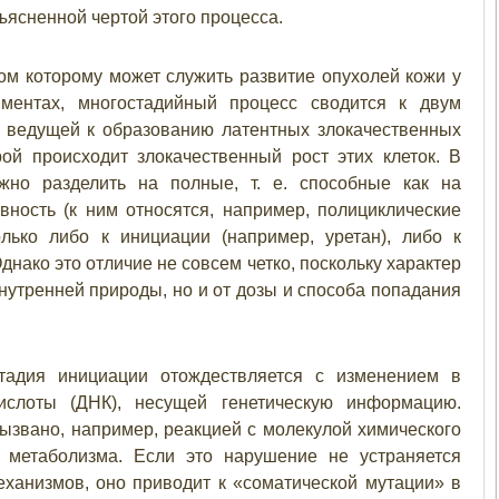
бъясненной чертой этого процесса.
м которому может служить развитие опухолей кожи у
ментах, многостадийный процесс сводится к двум
, ведущей к образованию латентных злокачественных
рой происходит злокачественный рост этих клеток. В
жно разделить на полные, т. е. способные как на
ность (к ним относятся, например, полициклические
лько либо к инициации (например, уретан), либо к
ако это отличие не совсем четко, поскольку характер
 внутренней природы, но и от дозы и способа попадания
адия инициации отождествляется с изменением в
кислоты (ДНК), несущей генетическую информацию.
ызвано, например, реакцией с молекулой химического
о метаболизма. Если это нарушение не устраняется
ханизмов, оно приводит к «соматической мутации» в