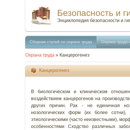
Безопасность и г
Энциклопедия безопасности и ги
Сборник статей по охране труда
Охрана труда 
Охрана труда
» Канцерогенез
Канцерогенез
В биологическом и клиническом отношен
воздействием канцерогенов на производств
других причин. Рак - не единичная ноз
нозологических форм (их более сотни),
этиологическими (часто неизвестными), мор
особенностями Сходство различных забо