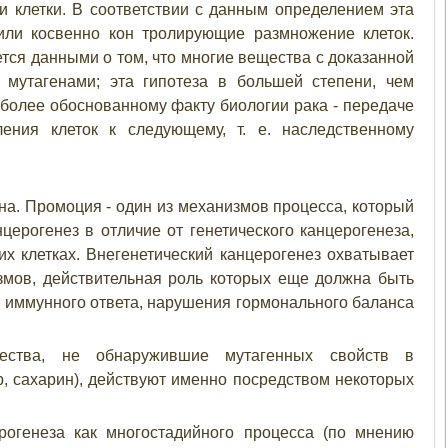
и клетки. В соответствии с данным определением эта
или косвенно кон тролирующие размножение клеток.
тся данными о том, что многие вещества с доказанной
 мутагенами; эта гипотеза в большей степени, чем
иболее обоснованному факту биологии рака - передаче
ления клеток к следующему, т. е. наследственному
а. Промоция - один из механизмов процесса, который
церогенез в отличие от генетического канцерогенеза,
х клетках. Внегенетический канцерогенез охватывает
измов, действительная роль которых еще должна быть
 иммунного ответа, нарушения гормонального баланса
ества, не обнаружившие мутагенных свойств в
, сахарин), действуют именно посредством некоторых
рогенеза как многостадийного процесса (по мнению