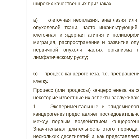
широких качественных признаках:
а) клеточная неоплазия, анаплазия или г
опухолевой ткани, часто инфильтрующий 
клеточная и ядерная атипия и полиморф
миграция, распространение и развитие опу
первичной опухоли частях организма 
лимфатическому руслу;
б) процесс канцерогенеза, т.е. превращени
клетку.
Процесс (или процессы) канцерогенеза на с
некоторые известные их аспекты заслужива
1. Экспериментальные и эпидемиологиче
канцерогенез представляет последовательн
между первым воздействием канцерогенн
Значительная длительность этого периода
нескольких десятилетий и, как представляет