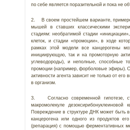
по себе является поразительной и пока не о
2. В своем простейшем варианте, примеро
мышей в ставших классическими экспери
стадиям: необратимой стадии «инициации»
клеток, и стадии «промоции», в ходе кото
рамках этой модели все канцерогены мо
инициирующую, так и на промоторную актив
углеводороды), и неполные, способные то
промоции (например, форболовые эфиры). Одн
активности агента зависит не только от его
в организм.
3. Согласно современной гипотезе, ст
макромолекуле дезоксирибонуклеиновой 
Повреждение в структуре ДНК может быть в
канцерогена или одного из продуктов ег
(репарация) с помощью ферментативных ме