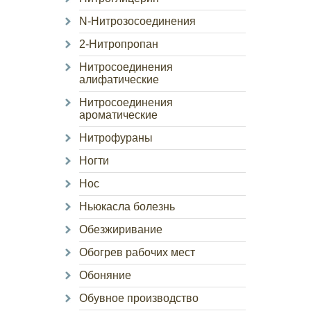
N-Нитрозосоединения
2-Нитропропан
Нитросоединения
алифатические
Нитросоединения
ароматические
Нитрофураны
Ногти
Нос
Ньюкасла болезнь
Обезжиривание
Обогрев рабочих мест
Обоняние
Обувное производство