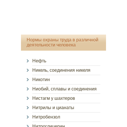
Нормы охраны труда в различной
деятельности человека
Нефть
Никель, соединения никеля
Никотин
Ниобий, сплавы и соединения
Нистагм у шахтеров
Нитрилы и цианаты
Нитробензол
Нитроглицерин