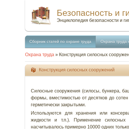
Безопасность и г
Энциклопедия безопасности и ги
Сборник статей по охране труда
Охрана труда 
Охрана труда
» Конструкция силосных сооруже
Конструкция силосных сооружений
Силосные сооружения (силосы, бункера, ба
формы, вместимостью от десятков до сотен 
герметически закрытыми.
Используются для хранения или консерва
жидкости и т.п.). Применение силосных
насчитывалось примерно 10000 одних только