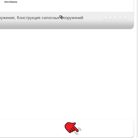
ружения
,
Конструкция силосных сооружений