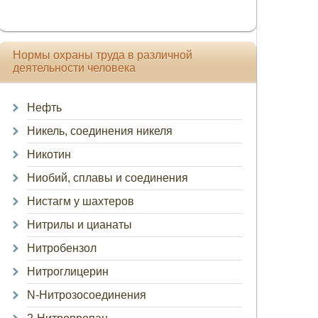
Нормы охраны труда в различной
деятельности человека
Нефть
Никель, соединения никеля
Никотин
Ниобий, сплавы и соединения
Нистагм у шахтеров
Нитрилы и цианаты
Нитробензол
Нитроглицерин
N-Нитрозосоединения