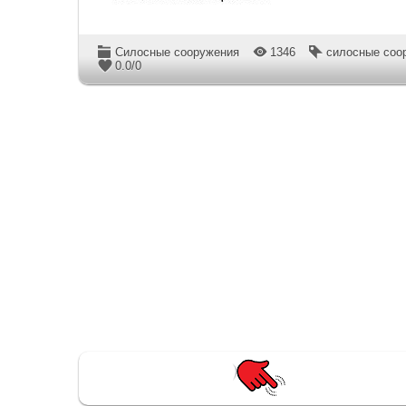
Силосные сооружения
1346
силосные соо
0.0
/
0