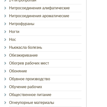
2-Нитропропан
Нитросоединения алифатические
Нитросоединения ароматические
Нитрофураны
Ногти
Нос
Ньюкасла болезнь
Обезжиривание
Обогрев рабочих мест
Обоняние
Обувное производство
Обучение рабочих
Общественное питание
Огнеупорные материалы