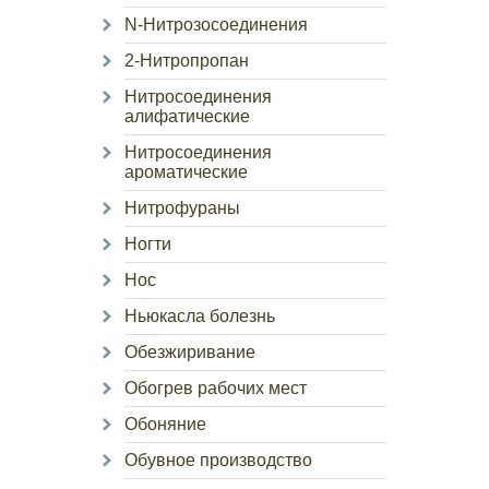
N-Нитрозосоединения
2-Нитропропан
Нитросоединения
алифатические
Нитросоединения
ароматические
Нитрофураны
Ногти
Нос
Ньюкасла болезнь
Обезжиривание
Обогрев рабочих мест
Обоняние
Обувное производство