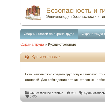
Безопасность и г
Энциклопедия безопасности и ги
Сборник статей по охране труда
Охрана труда 
Охрана труда
» Кухни-столовые
Кухни-столовые
Если невозможно создать групповую столовую, то н
столовой. Для соблюдения в таких столовых необх
Общественное питание
951
Кухни-столов
0.0
/
0