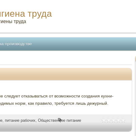
игиена труда
гиены труда
на производстве
е следует отказываться от возможности создания кухни-
одимых норм, как правило, требуется лишь дежурный.
ые
,
питание рабочих
,
Общественное питание