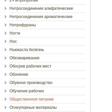
2-Нитропропан
Нитросоединения алифатические
Нитросоединения ароматические
Нитрофураны
Ногти
Нос
Ньюкасла болезнь
Обезжиривание
Обогрев рабочих мест
Обоняние
Обувное производство
Обучение рабочих
Общественное питание
Огнеупорные материалы