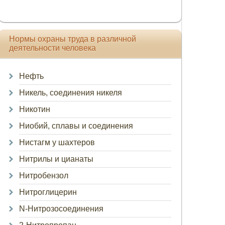
Нормы охраны труда в различной
деятельности человека
Нефть
Никель, соединения никеля
Никотин
Ниобий, сплавы и соединения
Нистагм у шахтеров
Нитрилы и цианаты
Нитробензол
Нитроглицерин
N-Нитрозосоединения