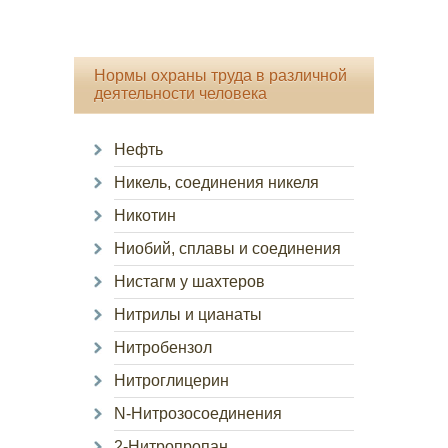
Нормы охраны труда в различной
деятельности человека
Нефть
Никель, соединения никеля
Никотин
Ниобий, сплавы и соединения
Нистагм у шахтеров
Нитрилы и цианаты
Нитробензол
Нитроглицерин
N-Нитрозосоединения
2-Нитропропан