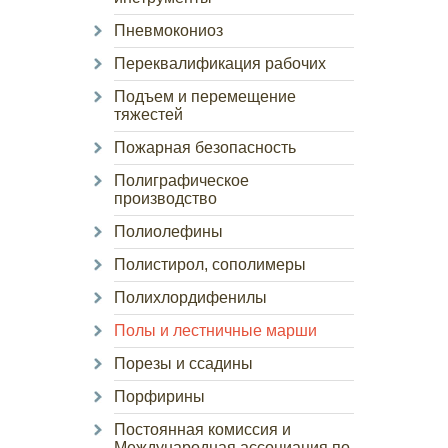
Пневмокониоз
Переквалификация рабочих
Подъем и перемещение
тяжестей
Пожарная безопасность
Полиграфическое
производство
Полиолефины
Полистирол, сополимеры
Полихлордифенилы
Полы и лестничные марши
Порезы и ссадины
Порфирины
Постоянная комиссия и
Международная ассоциация по