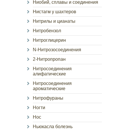
Ниобий, сплавы и соединения
Нистагм у шахтеров
Нитрилы и цианаты
Нитробензол
Нитроглицерин
N-Нитрозосоединения
2-Нитропропан
Нитросоединения
алифатические
Нитросоединения
ароматические
Нитрофураны
Ногти
Нос
Ньюкасла болезнь