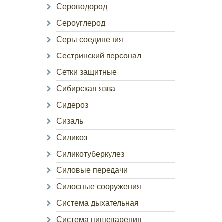
Сероводород
Сероуглерод
Серы соединения
Сестринский персонал
Сетки защитные
Сибирская язва
Сидероз
Сизаль
Силикоз
Силикотуберкулез
Силовые передачи
Силосные сооружения
Система дыхательная
Система пищеварения