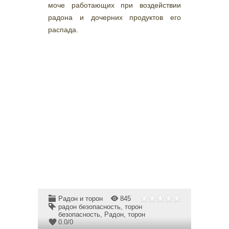
моче работающих при воздействии
радона и дочерних продуктов его
распада.
Радон и торон
845
радон безопасность
,
торон
безопасность
,
Радон
,
торон
0.0
/
0