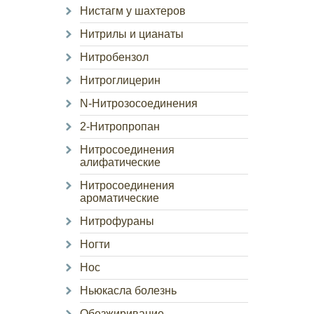
Нистагм у шахтеров
Нитрилы и цианаты
Нитробензол
Нитроглицерин
N-Нитрозосоединения
2-Нитропропан
Нитросоединения
алифатические
Нитросоединения
ароматические
Нитрофураны
Ногти
Нос
Ньюкасла болезнь
Обезжиривание