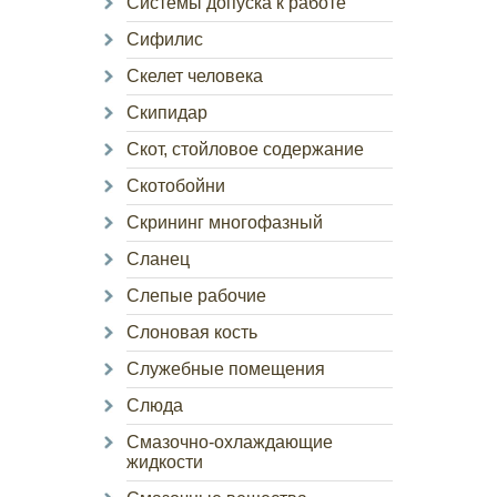
Системы допуска к работе
Сифилис
Скелет человека
Скипидар
Скот, стойловое содержание
Скотобойни
Скрининг многофазный
Сланец
Слепые рабочие
Слоновая кость
Служебные помещения
Слюда
Смазочно-охлаждающие
жидкости