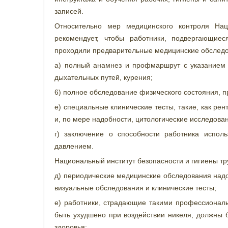
записей.
Относительно мер медицинского контроля Нац
рекомендует, чтобы работники, подвергающиес
проходили предварительные медицинские обследо
а) полный анамнез и профмаршрут с указанием 
дыхательных путей, курения;
6) полное обследование физического состояния, п
е) специальные клинические тесты, такие, как ре
и, по мере надобности, цитологические исследова
г) заключение о способности работника испол
давлением.
Национальный институт безопасности и гигиены т
д) периодические медицинские обследования надо
визуальные обследования и клинические тесты;
е) работники, страдающие такими профессиональ
быть ухудшено при воздействии никеля, должны
здоровья;