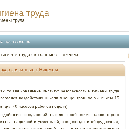
игиена труда
гиены труда
на производстве
 гигиене труда связанные с Никелем
труда связанные с Никелем
тах, то Национальный институт безопасности и гигиены труда
вергался воздействию никеля в концентрациях выше чем 15
я для 40-часовой рабочей недели).
оздействию соединений никеля, необходимо также строго
льных надписей и указателей, спецодежды и оборудования,
итарии, контроля окружающей среды и ведения протокольных