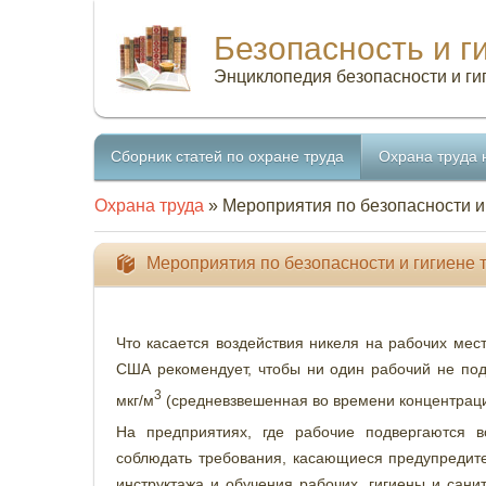
Безопасность и г
Энциклопедия безопасности и ги
Сборник статей по охране труда
Охрана труда 
Охрана труда
» Мероприятия по безопасности и
Мероприятия по безопасности и гигиене 
Что касается воздействия никеля на рабочих мес
США рекомендует, чтобы ни один рабочий не под
3
мкг/м
(средневзвешенная во времени концентраци
На предприятиях, где рабочие подвергаются в
соблюдать требования, касающиеся предупредите
инструктажа и обучения рабочих, гигиены и сан