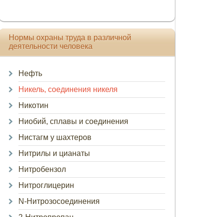
Нормы охраны труда в различной
деятельности человека
Нефть
Никель, соединения никеля
Никотин
Ниобий, сплавы и соединения
Нистагм у шахтеров
Нитрилы и цианаты
Нитробензол
Нитроглицерин
N-Нитрозосоединения