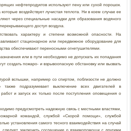
орящих нефтепродуктов используют пену или сухой порошок.
которые воздействует лучистая теплота. Ни в коем случае ее
ыляют через специальные насадки для образования водяного
 перекрывающего доступ воздуха.
тствовать характеру и степени возможной опасности. На
навливают стационарное или передвижное оборудование для
едства обеспечивают переносными огнетушителями.
назначения или в пути необходимо не допускать их попадания
гут создать пожаро- и взрывоопасную обстановку или вызвать
турой вспышки, например со спиртом, поблизости не должно
о также подразумевает выключение всех двигателей в
 работ и запуск их только после поступления оповещения о
ходимо предусмотреть надежную связь с местными властями,
пожарной командой, службой «Скорой помощи», службой
целью установления самого тесного взаимодействия на случай
о, следует заключить соглашение о взаимопомощи с другими