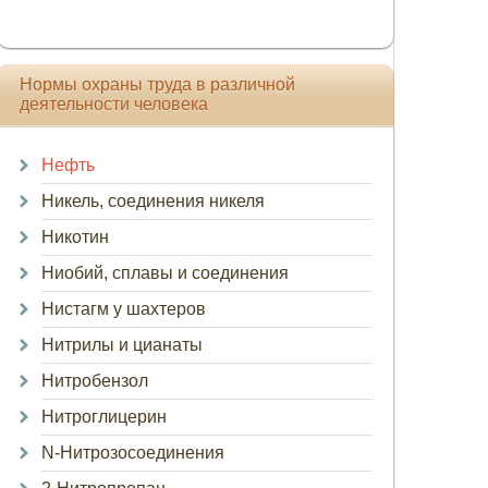
Нормы охраны труда в различной
деятельности человека
Нефть
Никель, соединения никеля
Никотин
Ниобий, сплавы и соединения
Нистагм у шахтеров
Нитрилы и цианаты
Нитробензол
Нитроглицерин
N-Нитрозосоединения