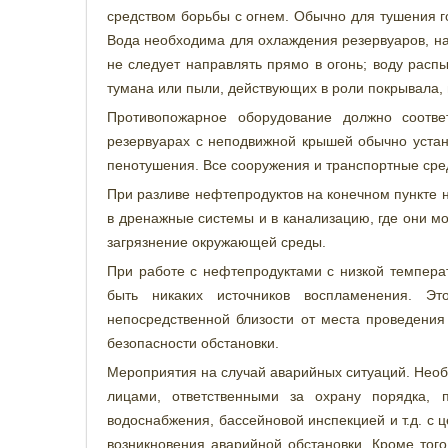
средством борьбы с огнем. Обычно для тушения г
Вода необходима для охлаждения резервуаров, на 
не следует направлять прямо в огонь; воду расп
тумана или пыли, действующих в роли покрывала,
Противопожарное оборудование должно соотве
резервуарах с неподвижной крышей обычно уста
пенотушения. Все сооружения и транспортные ср
При разливе нефтепродуктов на конечном пункте 
в дренажные системы и в канализацию, где они мо
загрязнение окружающей среды.
При работе с нефтепродуктами с низкой темпера
быть никаких источников воспламенения. Эт
непосредственной близости от места проведения
безопасности обстановки.
Мероприятия на случай аварийных ситуаций. Необ
лицами, ответственными за охрану порядка, 
водоснабжения, бассейновой инспекцией и т.д. с 
возникновения аварийной обстановки. Кроме тог