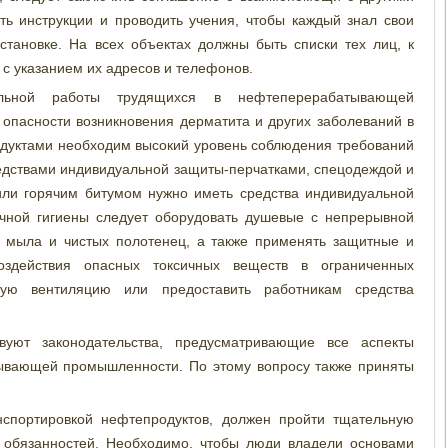
ь инструкции и проводить учения, чтобы каждый знал свои
становке. На всех объектах должны быть списки тех лиц, к
 с указанием их адресов и телефонов.
льной работы трудящихся в нефтеперерабатывающей
опасности возникновения дерматита и других заболеваний в
одуктами необходим высокий уровень соблюдения требований
едствами индивидуальной защиты-перчатками, спецодеждой и
или горячим битумом нужно иметь средства индивидуальной
чной гигиены следует оборудовать душевые с непрерывной
м мыла и чистых полотенец, а также применять защитные и
здействия опасных токсичных веществ в ограниченных
ную вентиляцию или предоставить работникам средства
твуют законодательства, предусматривающие все аспекты
тывающей промышленности. По этому вопросу также приняты
нспортировкой нефтепродуктов, должен пройти тщательную
х обязанностей. Необходимо, чтобы люди владели основами