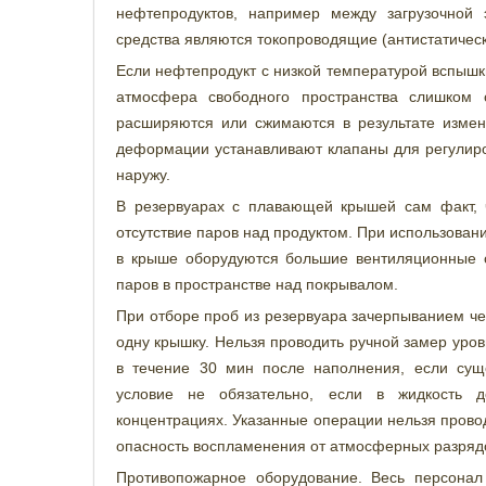
нефтепродуктов, например между загрузочной 
средства являются токопроводящие (антистатичес
Если нефтепродукт с низкой температурой вспышк
атмосфера свободного пространства слишком 
расширяются или сжимаются в результате измен
деформации устанавливают клапаны для регулиро
наружу.
В резервуарах с плавающей крышей сам факт, ч
отсутствие паров над продуктом. При использова
в крыше оборудуются большие вентиляционные 
паров в пространстве над покрывалом.
При отборе проб из резервуара зачерпыванием че
одну крышку. Нельзя проводить ручной замер уро
в течение 30 мин после наполнения, если сущ
условие не обязательно, если в жидкость д
концентрациях. Указанные операции нельзя провод
опасность воспламенения от атмосферных разряд
Противопожарное оборудование. Весь персонал