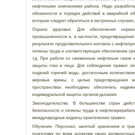
нефтяными компаниями района. Надо разработат
обязанности и порядок действий в аварийной об
которым следует обратиться в экстренных случаях,
Охрана здоровья. Для обеспечения норма
промышленности и, в частности, предотвращения 
результате продолжительного контакта с нефтепр
гигиены труда и соответствующее обеспечение ср
т.д. При работе со сжиженным нефтяным газом 
защиты глаз и лица. Для соблюдения правил ли
подачей горячей воды, достаточным количество
жировые кремы, с целью предотвращения во
пространствах необходимо обеспечить надеж
индивидуальной защиты органов дыхания.
Законодательство. В большинстве стран дейс
безопасности и гигиены труда в нефтеперераба
международные кодексы практических правил.
Обучение. Персонал, занятый хранением и тра
подготовку по всем аспектам своих должностны