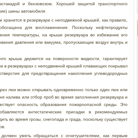
эстакадой и бензовозом. Хорошей защитой транспортного
кие) шины автомобиля.
и хранится в резервуаре с неподвижной крышей, как правило,
обогащена для воспламенения. Поскольку нефтепродукты
ения температуры, на крыше резервуара во избежание его
вания давления или вакуума, пропускающие воздух внутрь и
то крыша держится на поверхности жидкости, гарантирует
нии в резервуарах с неподвижной крышей плавающих покрывал
отверстия для предотвращения накопления углеводородных
рез люк можно открывать одновременно только один люк или
вня налива или отбор проб во время заполнения резервуара и
ествует опасность образования пожароопасной среды. Это
обавляются антистатические присадки в рекомендуемых
ить во время грозы, снегопада и града, поскольку существует
ов.
 должен уметь обращаться с огнетушителями, как первым