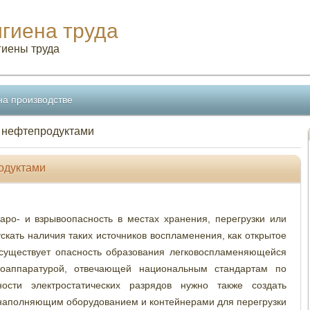
игиена труда
гиены труда
на производстве
с нефтепродуктами
одуктами
ро- и взрывоопасность в местах хранения, перегрузки или
скать наличия таких источников воспламенения, как открытое
е существует опасность образования легковоспламеняющейся
роаппаратурой, отвечающей национальным стандартам по
ости электростатических разрядов нужно также создать
наполняющим оборудованием и контейнерами для перегрузки