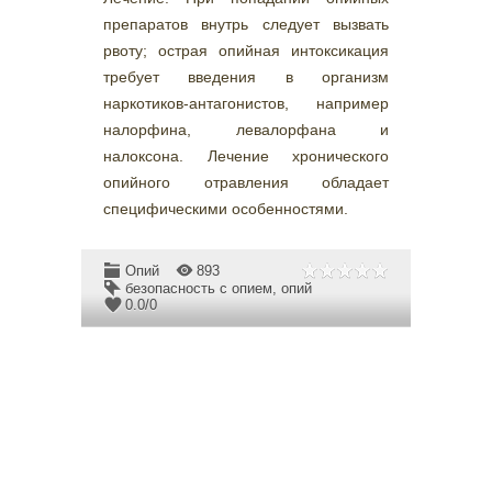
препаратов внутрь следует вызвать
рвоту; острая опийная интоксикация
требует введения в организм
наркотиков-антагонистов, например
налорфина, левалорфана и
налоксона. Лечение хронического
опийного отравления обладает
специфическими особенностями.
Опий
893
безопасность с опием
,
опий
0.0
/
0