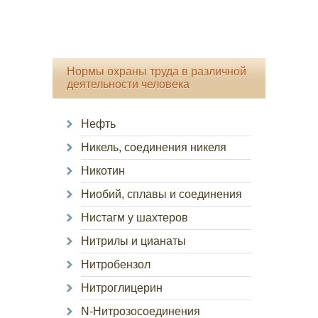
Нормы охраны труда в различной
деятельности человека
Нефть
Никель, соединения никеля
Никотин
Ниобий, сплавы и соединения
Нистагм у шахтеров
Нитрилы и цианаты
Нитробензол
Нитроглицерин
N-Нитрозосоединения