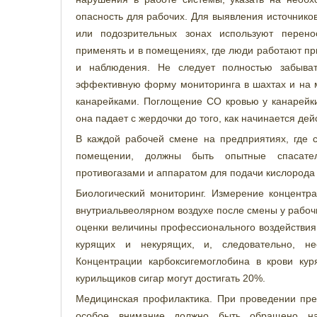
опасность для рабочих. Для выявления источнико
или подозрительных зонах используют перено
применять и в помещениях, где люди работают пр
и наблюдения. Не следует полностью забыва
эффективную форму мониторинга в шахтах и на м
канарейками. Поглощение СО кровью у канарейки
она падает с жердочки до того, как начинается де
В каждой рабочей смене на предприятиях, где 
помещении, должны быть опытные спасате
противогазами и аппаратом для подачи кислорода
Биологический мониторинг. Измерение концентр
внутриальвеолярном воздухе после смены у рабоч
оценки величины профессионального воздействия.
курящих и некурящих, и, следовательно, не
Концентрации карбоксигемоглобина в крови ку
курильщиков сигар могут достигать 20%.
Медицинская профилактика. При проведении пре
особое внимание должно быть обращено на 