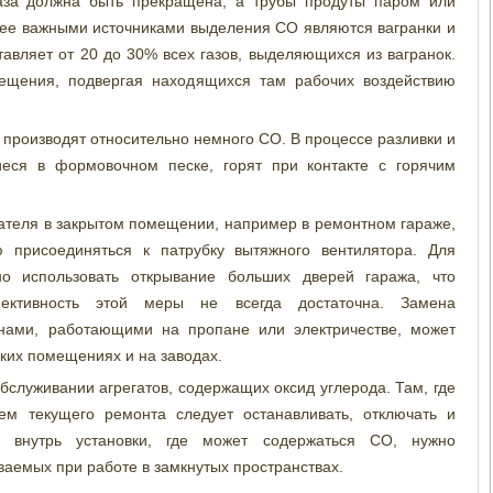
газа должна быть прекращена, а трубы продуты паром или
лее важными источниками выделения СО являются вагранки и
тавляет от 20 до 30% всех газов, выделяющихся из вагранок.
мещения, подвергая находящихся там рабочих воздействию
 производят относительно немного СО. В процессе разливки и
еся в формовочном песке, горят при контакте с горячим
гателя в закрытом помещении, например в ремонтном гараже,
 присоединяться к патрубку вытяжного вентилятора. Для
 использовать открывание больших дверей гаража, что
ективность этой меры не всегда достаточна. Замена
инами, работающими на пропане или электричестве, может
ких помещениях и на заводах.
бслуживании агрегатов, содержащих оксид углерода. Там, где
ем текущего ремонта следует останавливать, отключать и
 внутрь установки, где может содержаться СО, нужно
аемых при работе в замкнутых пространствах.