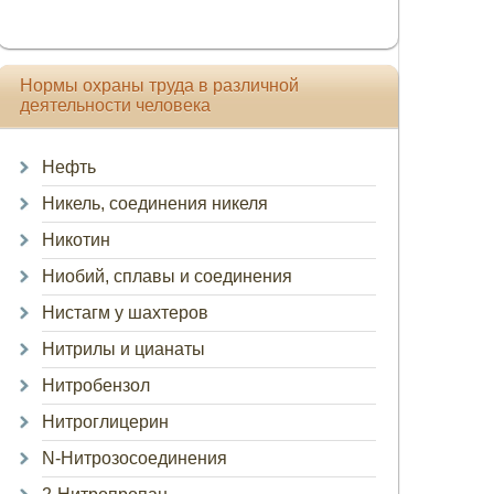
Нормы охраны труда в различной
деятельности человека
Нефть
Никель, соединения никеля
Никотин
Ниобий, сплавы и соединения
Нистагм у шахтеров
Нитрилы и цианаты
Нитробензол
Нитроглицерин
N-Нитрозосоединения