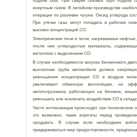
подачи газа. При сварке газовых труб подача 
инертным газом. В литейном производстве наибо
операции по разливке чугуна. Оксид углерода сос
При утечке газы могут попадать в рабочие по
высоких концентраций СО.
Электрические печи и тигли, нагреваемые нефтью,
после нее углеродистые материалы, содержащи
металлом с выделением СО.
В случае необходимости запуска бензинового дви
выхлопная труба автомобиля должна напрямую
уменьшения концентрации СО в воздухе можно
увеличивает обменную вентиляцию, но эфф
автопогрузчиков, работающих на бензине, маш
уменьшить или исключить воздействие СО в складс
Часто интоксикации происходят при техническом о
это возможно, такие агрегаты перед проведени
продувать. В случае если необходимо войти
придерживаться мер предосторожности, предписыв