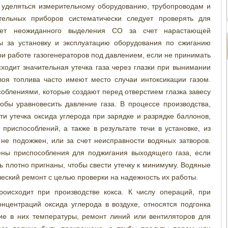
 уделяться измерительному оборудованию, трубопроводам и
тельных приборов систематически следует проверять для
йдет неожиданного выделения СО за счет нарастающей
ы за установку и эксплуатацию оборудования по сжиганию
и работе газогенераторов под давлением, если не принимать
ходит значительная утечка газа через глазки при вынимании
лоя топлива часто имеют место случаи интоксикации газом.
облениями, которые создают перед отверстием глазка завесу
тобы уравновесить давление газа. В процессе производства,
и утечка оксида углерода при зарядке и разрядке баллонов,
 приспособлений, а также в результате течи в установке, из
 не подожжен, или за счет неисправности водяных затворов.
ены приспособления для поджигания выходящего газа, если
ь плотно пригнаны, чтобы свести утечку к минимуму. Водяные
еский ремонт с целью проверки на надежность их работы.
роисходит при производстве кокса. К числу операций, при
нцентраций оксида углерода в воздухе, относятся подгонка
ние в них температуры, ремонт линий или вентиляторов для