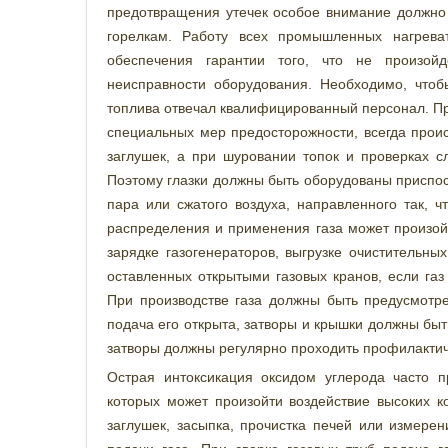
предотвращения утечек особое внимание должно
горелкам. Работу всех промышленных нагрева
обеспечения гарантии того, что не произо
неисправности оборудования. Необходимо, чтоб
топлива отвечал квалифицированный персонал. Пр
специальных мер предосторожности, всегда проис
заглушек, а при шуровании топок и проверках с
Поэтому глазки должны быть оборудованы приспос
пара или сжатого воздуха, направленного так, ч
распределения и применения газа может произойт
зарядке газогенераторов, выгрузке очистительных
оставленных открытыми газовых кранов, если газ
При производстве газа должны быть предусмотр
подача его открыта, затворы и крышки должны быт
затворы должны регулярно проходить профилактич
Острая интоксикация оксидом углерода часто п
которых может произойти воздействие высоких ко
заглушек, засыпка, прочистка печей или измере