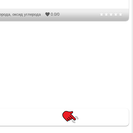
лерода
,
оксид углерода
0.0
/
0