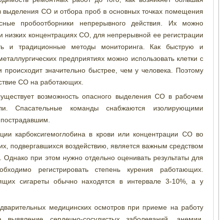
в выделения СО и отбора проб в основных точках помещения
сные пробоотборники непрерывного действия. Их можно
и низких концентрациях СО, для непрерывной ее регистрации
ть и традиционные методы мониторинга. Как быструю и
еталлургических предприятиях можно использовать клетки с
 происходит значительно быстрее, чем у человека. Поэтому
йствие СО на работающих.
существует возможность опасного выделения СО в рабочем
ли. Спасательные команды снабжаются изолирующими
 пострадавшим.
ации карбоксигемоглобина в крови или концентрации СО во
их, подвергавшихся воздействию, является важным средством
 Однако при этом нужно отдельно оценивать результаты для
обходимо регистрировать степень курения работающих.
рящих сигареты обычно находятся в интервале 3-10%, а у
дварительных медицинских осмотров при приеме на работу
выявление сердечно-сосудистых заболеваний, анемии,