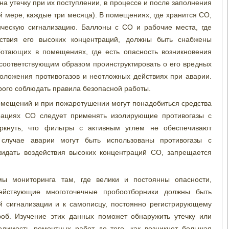
а утечку при их поступлении, в процессе и после заполнения
й мере, каждые три месяца). В помещениях, где хранится СО,
ическую сигнализацию. Баллоны с СО и рабочие места, где
ствия его высоких концентраций, должны быть снабжены
ботающих в помещениях, где есть опасность возникновения
соответствующим образом проинструктировать о его вредных
положения противогазов и неотложных действиях при аварии.
рого соблюдать правила безопасной работы.
омещений и при пожаротушении могут понадобиться средства
рациях СО следует применять изолирующие противогазы с
еркнуть, что фильтры с активным углем не обеспечивают
случае аварии могут быть использованы противогазы с
жидать воздействия высоких концентраций СО, запрещается
мы мониторинга там, где велики и постоянны опасности,
ействующие многоточечные пробоотборники должны быть
й сигнализации и к самописцу, постоянно регистрирующему
об. Изучение этих данных поможет обнаружить утечку или
одимость ремонтных работ до того, как возникнет большая