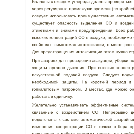
Баллоны с оксидом углерода должны проверяться н
через регулярные промежутки времени (по крайне
следует использовать преимущественно автомат
существует опасность выделения СО и воздей
этикетками и знаками предупреждения. Всех ра
высоких концентраций СО в воздухе, необходимо 
свойствах, симптомах интоксикации, о месте рас
Для предотвращения интоксикации газом нужно ст
При авариях для проведения эвакуации, уборки п
защиты органов дыхания. При высоких концент
искусственной подачей воздуха. Следует подч
необходимой защиты. На короткий период в 
гопкалитовым патроном. В местах, где можно о
работать в одиночку.
Желательно устанавливать эффективные систе
связанные с воздействием СО. Непрерывно д
подключены к системе автоматической аварийно
изменения концентрации СО в точках отбора пр
нарушения в работе системы, указать на необх