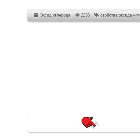
Оксид углерода
2250
свойства оксида уг