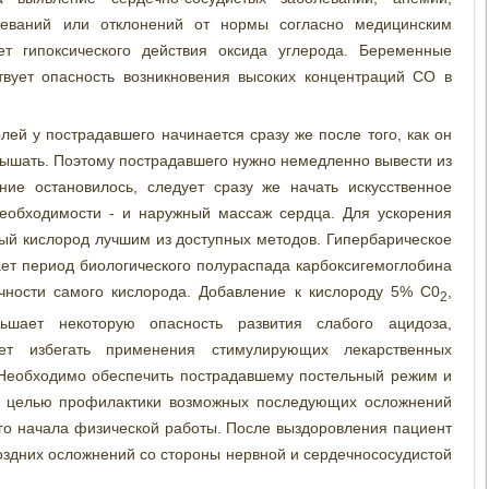
олеваний или отклонений от нормы согласно медицинским
ет гипоксического действия оксида углерода. Беременные
вует опасность возникновения высоких концентраций СО в
лей у пострадавшего начинается сразу же после того, как он
дышать. Поэтому пострадавшего нужно немедленно вывести из
ние остановилось, следует сразу же начать искусственное
необходимости - и наружный массаж сердца. Для ускорения
ый кислород лучшим из доступных методов. Гипербарическое
ет период биологического полураспада карбоксигемоглобина
ичности самого кислорода. Добавление к кислороду 5% С0
,
2
ьшает некоторую опасность развития слабого ацидоза,
ет избегать применения стимулирующих лекарственных
 Необходимо обеспечить пострадавшему постельный режим и
 С целью профилактики возможных последующих осложнений
го начала физической работы. После выздоровления пациент
здних осложнений со стороны нервной и сердечнососудистой