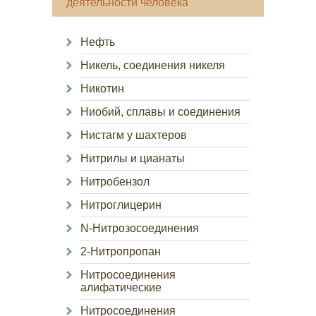
деятельности человека
Нефть
Никель, соединения никеля
Никотин
Ниобий, сплавы и соединения
Нистагм у шахтеров
Нитрилы и цианаты
Нитробензол
Нитроглицерин
N-Нитрозосоединения
2-Нитропропан
Нитросоединения
алифатические
Нитросоединения