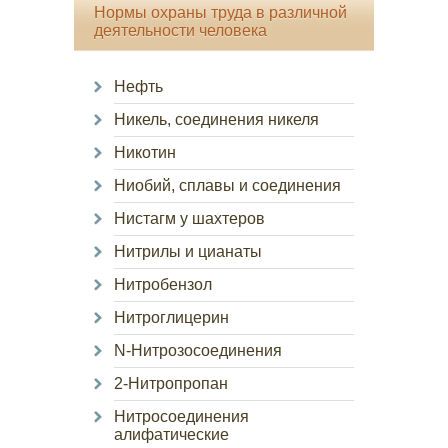
Нормы охраны труда в различной
деятельности человека
Нефть
Никель, соединения никеля
Никотин
Ниобий, сплавы и соединения
Нистагм у шахтеров
Нитрилы и цианаты
Нитробензол
Нитроглицерин
N-Нитрозосоединения
2-Нитропропан
Нитросоединения
алифатические