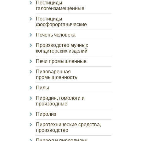
Пестициды
галогензамещенные
Пестициды
фосфорорганические
Печень человека
Производство мучных
кондитерских изделий
Печи промышленные
Пивоваренная
промышленность
Пилы
Пиридин, гомологи и
производные
Пиролиз
Пиротехнические средства,
производство
Пиррол и пирролидин