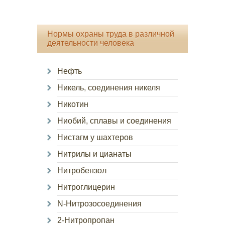
Нормы охраны труда в различной
деятельности человека
Нефть
Никель, соединения никеля
Никотин
Ниобий, сплавы и соединения
Нистагм у шахтеров
Нитрилы и цианаты
Нитробензол
Нитроглицерин
N-Нитрозосоединения
2-Нитропропан