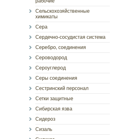
рабочие
Сельскохозяйственные
химикаты
Сера
Сердечно-сосудистая система
Серебро, соединения
Сероводород
Сероуглерод
Серы соединения
Сестринский персонал
Сетки защитные
Сибирская язва
Сидероз
Сизаль