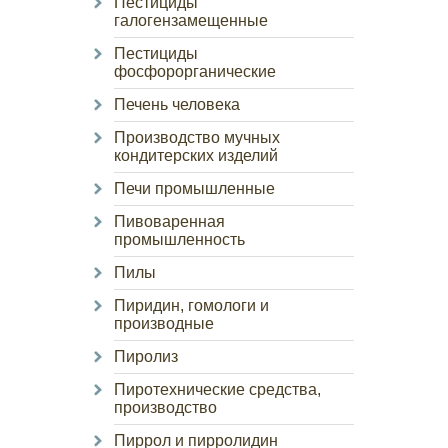
Пестициды
галогензамещенные
Пестициды
фосфорорганические
Печень человека
Производство мучных
кондитерских изделий
Печи промышленные
Пивоваренная
промышленность
Пилы
Пиридин, гомологи и
производные
Пиролиз
Пиротехнические средства,
производство
Пиррол и пирролидин