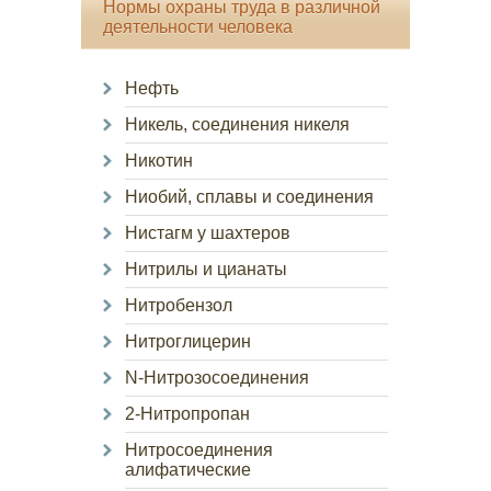
Нормы охраны труда в различной
деятельности человека
Нефть
Никель, соединения никеля
Никотин
Ниобий, сплавы и соединения
Нистагм у шахтеров
Нитрилы и цианаты
Нитробензол
Нитроглицерин
N-Нитрозосоединения
2-Нитропропан
Нитросоединения
алифатические