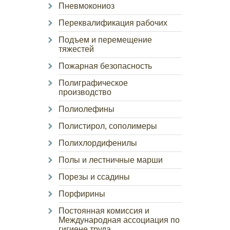
Пневмокониоз
Переквалификация рабочих
Подъем и перемещение
тяжестей
Пожарная безопасность
Полиграфическое
производство
Полиолефины
Полистирол, сополимеры
Полихлордифенилы
Полы и лестничные марши
Порезы и ссадины
Порфирины
Постоянная комиссия и
Международная ассоциация по
гигиене труда