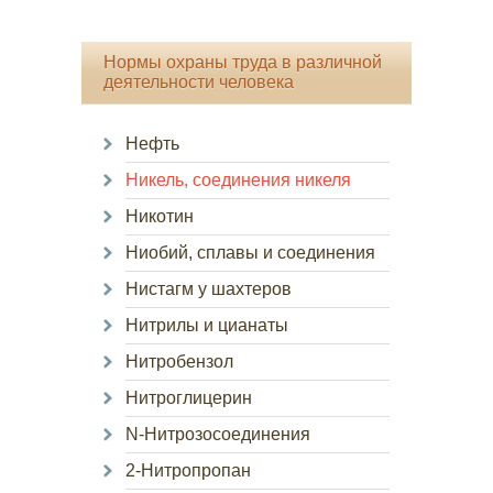
Нормы охраны труда в различной
деятельности человека
Нефть
Никель, соединения никеля
Никотин
Ниобий, сплавы и соединения
Нистагм у шахтеров
Нитрилы и цианаты
Нитробензол
Нитроглицерин
N-Нитрозосоединения
2-Нитропропан