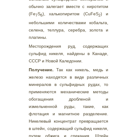
обычно залегает вместе с ниротитом
(Fe
S
), халькопиритом (СuFеS
) и
7
6
2
небольшими количествами кобальта,
селена, теллура, серебра, золота и
платины.
Месторождения руд, содержащих
сульфид никеля, найдены в Канаде,
СССР и Новой Каледонии.
Получение.
Так как никель, медь и
железо находятся в виде различных
минералов в сульфидных рудах, то
применяются механические методы
обогащения дробленой и
измельченной руды, такие, как
флотация и магнитное разделение.
Никелевый концентрат превращается
в штейн, содержащий сульфид никеля,
путем обжига и спекания. Штейн