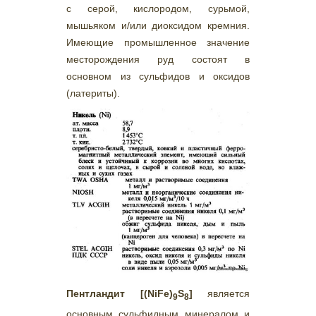
с серой, кислородом, сурьмой,
мышьяком и/или диоксидом кремния.
Имеющие промышленное значение
месторождения руд состоят в
основном из сульфидов и оксидов
(латериты).
Пентландит [(NiFe)
S
]
является
9
8
основным сульфидным минералом и