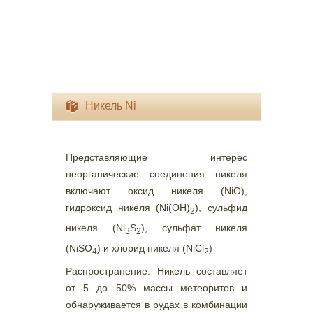
Никель Ni
Представляющие интерес
неорганические соединения никеля
включают оксид никеля (NiO),
гидроксид никеля (Ni(ОН)
), сульфид
2
никеля (Ni
S
), сульфат никеля
3
2
(NiSO
) и хлорид никеля (NiCl
)
4
2
Распространение. Никель составляет
от 5 до 50% массы метеоритов и
обнаруживается в рудах в комбинации