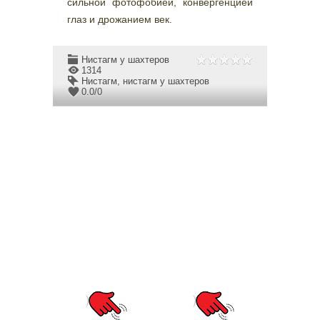
сильной фотофобией, конвергенцией
глаз и дрожанием век.
Нистагм у шахтеров
1314
Нистагм
,
нистагм у шахтеров
0.0
/
0