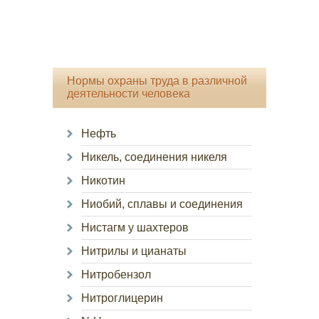
Нормы охраны труда в различной
деятельности человека
Нефть
Никель, соединения никеля
Никотин
Ниобий, сплавы и соединения
Нистагм у шахтеров
Нитрилы и цианаты
Нитробензол
Нитроглицерин