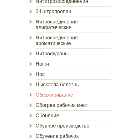
N-Нитрозосоединения
2-Нитропропан
Нитросоединения
алифатические
Нитросоединения
ароматические
Нитрофураны
Ногти
Нос
Ньюкасла болезнь
Обезжиривание
Обогрев рабочих мест
Обоняние
Обувное производство
Обучение рабочих