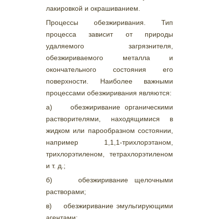
лакировкой и окрашиванием.
Процессы обезжиривания. Тип
процесса зависит от природы
удаляемого загрязнителя,
обезжириваемого металла и
окончательного состояния его
поверхности. Наиболее важными
процессами обезжиривания являются:
а) обезжиривание органическими
растворителями, находящимися в
жидком или парообразном состоянии,
например 1,1,1-трихлорэтаном,
трихлорэтиленом, тетрахлорэтиленом
и т. д.;
б) обезжиривание щелочными
растворами;
в) обезжиривание эмульгирующими
агентами;