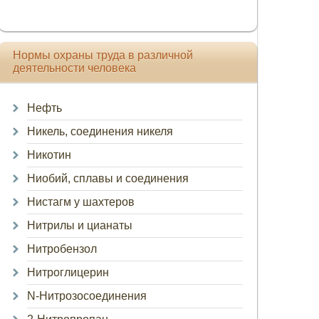
Нормы охраны труда в различной
деятельности человека
Нефть
Никель, соединения никеля
Никотин
Ниобий, сплавы и соединения
Нистагм у шахтеров
Нитрилы и цианаты
Нитробензол
Нитроглицерин
N-Нитрозосоединения