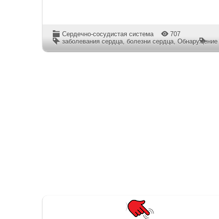
Сердечно-сосудистая система
707
заболевания сердца
,
болезни сердца
,
Обнаружение 