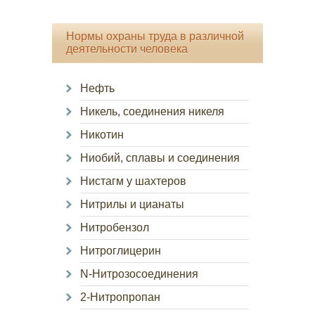
Нормы охраны труда в различной
деятельности человека
Нефть
Никель, соединения никеля
Никотин
Ниобий, сплавы и соединения
Нистагм у шахтеров
Нитрилы и цианаты
Нитробензол
Нитроглицерин
N-Нитрозосоединения
2-Нитропропан