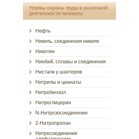
Нормы охраны труда в различной
деятельности человека
Нефть
Никель, соединения никеля
Никотин
Ниобий, сплавы и соединения
Нистагм у шахтеров
Нитрилы и цианаты
Нитробензол
Нитроглицерин
N-Нитрозосоединения
2-Нитропропан
Нитросоединения
алифатические