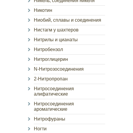
Никель, соединения никеля
Никотин
Ниобий, сплавы и соединения
Нистагм у шахтеров
Нитрилы и цианаты
Нитробензол
Нитроглицерин
N-Нитрозосоединения
2-Нитропропан
Нитросоединения
алифатические
Нитросоединения
ароматические
Нитрофураны
Ногти