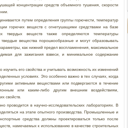
ушащей концентрации средств объемного тушения, скорости
нии.
енивается путем определения группы горючести, температур
кции горючих веществ с огнетушащими средствами на базе
их твердых веществ также определяются температуры
и твердые вещества порошкообразные и могут образовывать
параметры, как нижний предел воспламенения, максимальное
одимая для зажигания взвеси, и минимальное содержание
 изучить его свойства и учитывать возможность их изменений
деленных условиях. Это особенно важно в тех случаях, когда
другими активными веществами или подвергаются в течение
ионным или каким-либо другим внешним воздействиям,
их свойств.
но проводится в научно-исследовательских лабораториях. В
еделяться на этапе опытного производства. Промышленные и
нспортные средства должны проектироваться только после
еств, намечаемых к использованию в качестве строительных