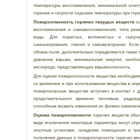
температуры воспламенения, минимальной огнет
горения и скорости подъема температуры при горе
Пожароопасность горючих твердых веществ
оц
воспламенения и самовоспламенения, типа реа
воды. Для пористых, волокнистых и сыпуч
самонагревания, тления и самовозгорания. Есл
облака пыли, дополнительно определяются такие 
давление взрыва, минимальная энергия, необх
кислорода, представляющее взрывоопасность.
Для оценки пожароопасности вещества необходимо
со временем и при использовании вещества в опре
пожароопасные вещества вступают в контакт с 
продолжительного времени тепловым, радиац
способным вызвать изменения их физико-химическ
Оценка пожароопасности
горючих веществ обыч
виде исключения некоторые параметры могут опр
опытные установки, складские помещения и тра
получения данных о пожароопасности горючих вещ