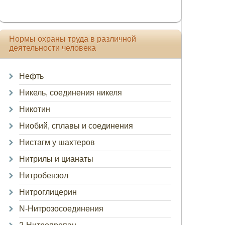
Нормы охраны труда в различной
деятельности человека
Нефть
Никель, соединения никеля
Никотин
Ниобий, сплавы и соединения
Нистагм у шахтеров
Нитрилы и цианаты
Нитробензол
Нитроглицерин
N-Нитрозосоединения