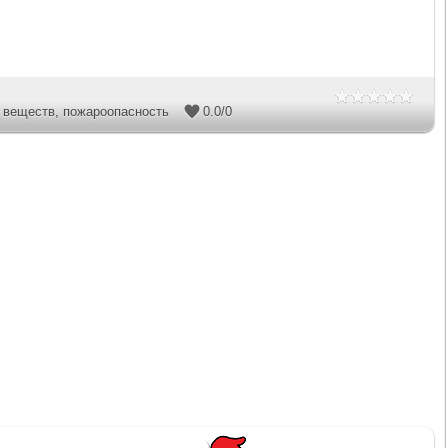
 веществ
,
пожароопасность
0.0
/
0