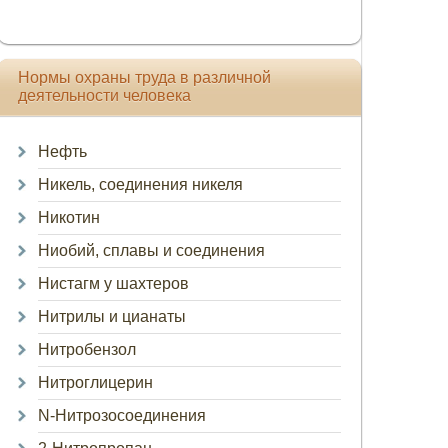
Нормы охраны труда в различной
деятельности человека
Нефть
Никель, соединения никеля
Никотин
Ниобий, сплавы и соединения
Нистагм у шахтеров
Нитрилы и цианаты
Нитробензол
Нитроглицерин
N-Нитрозосоединения