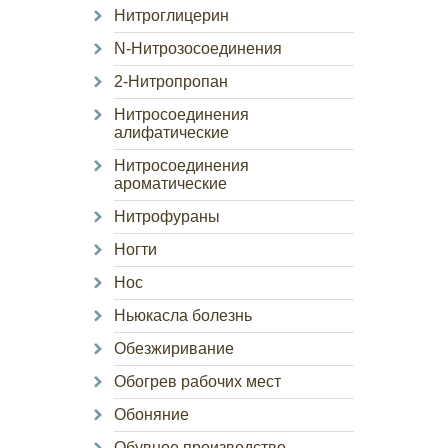
Нитроглицерин
N-Нитрозосоединения
2-Нитропропан
Нитросоединения
алифатические
Нитросоединения
ароматические
Нитрофураны
Ногти
Нос
Ньюкасла болезнь
Обезжиривание
Обогрев рабочих мест
Обоняние
Обувное производство