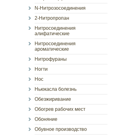
N-Нитрозосоединения
2-Нитропропан
Нитросоединения
алифатические
Нитросоединения
ароматические
Нитрофураны
Ногти
Нос
Ньюкасла болезнь
Обезжиривание
Обогрев рабочих мест
Обоняние
Обувное производство