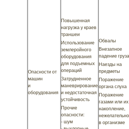
Повышенная
нагрузка у краев
траншеи
Обвалы
Использование
Внезапное
землеройного
падение груз
оборудования
для подъемных
Наезды на
операций
предметы
Опасности от
машин
Затрудненное
Поражение
и
маневрирование
органа слуха
оборудования
и недостаточная
Поражение
устойчивость
газами или их
Прочие
накопление,
опасности:
нежелательн
- шум
в организме
- выхлопные