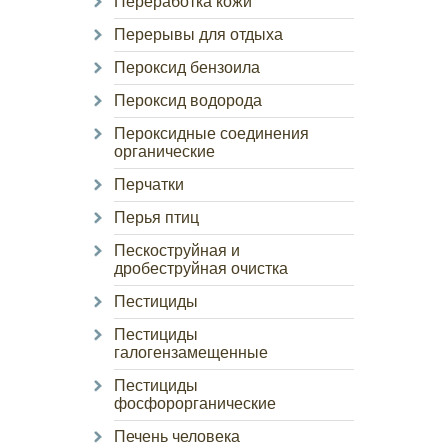
Переработка кожи
Перерывы для отдыха
Пероксид бензоила
Пероксид водорода
Пероксидные соединения
органические
Перчатки
Перья птиц
Пескоструйная и
дробеструйная очистка
Пестициды
Пестициды
галогензамещенные
Пестициды
фосфорорганические
Печень человека