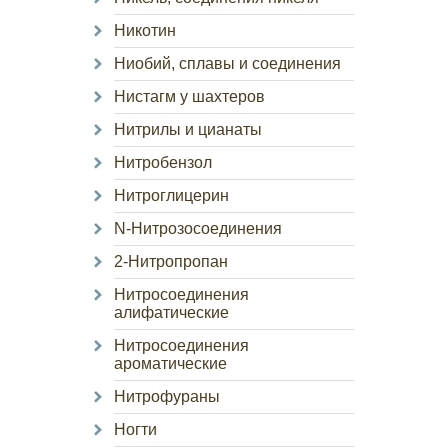
Никотин
Ниобий, сплавы и соединения
Нистагм у шахтеров
Нитрилы и цианаты
Нитробензол
Нитроглицерин
N-Нитрозосоединения
2-Нитропропан
Нитросоединения
алифатические
Нитросоединения
ароматические
Нитрофураны
Ногти