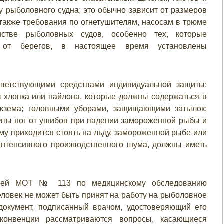
у рыболовного судна; это обычно зависит от размеров
также требования по огнетушителям, насосам в трюме
стве рыболовных судов, особенно тех, которые
 от берегов, в настоящее время установлены
тветствующими средствами индивидуальной защиты:
з хлопка или найлона, которые должны содержаться в
экзема; головными уборами, защищающими затылок;
иты ног от ушибов при падении замороженной рыбы и
у приходится стоять на льду, замороженной рыбе или
интенсивного производственного шума, должны иметь
нцией МОТ № 113 по медицинскому обследованию
 человек не может быть принят на работу на рыболовное
 документ, подписанный врачом, удостоверяющий его
конвенции рассматриваются вопросы, касающиеся