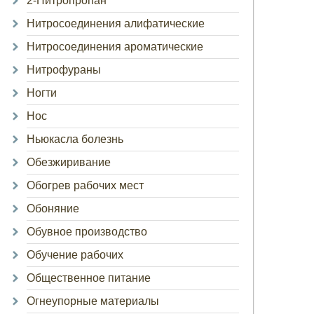
2-Нитропропан
Нитросоединения алифатические
Нитросоединения ароматические
Нитрофураны
Ногти
Нос
Ньюкасла болезнь
Обезжиривание
Обогрев рабочих мест
Обоняние
Обувное производство
Обучение рабочих
Общественное питание
Огнеупорные материалы