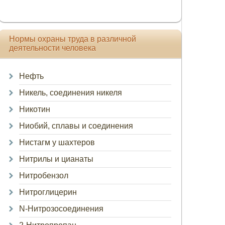
Нормы охраны труда в различной
деятельности человека
Нефть
Никель, соединения никеля
Никотин
Ниобий, сплавы и соединения
Нистагм у шахтеров
Нитрилы и цианаты
Нитробензол
Нитроглицерин
N-Нитрозосоединения