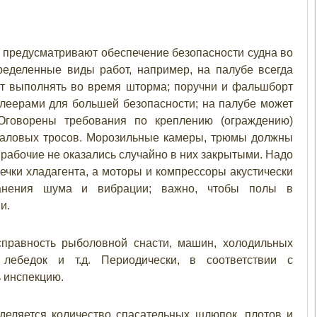
 предусматривают обеспечение безопасности судна во
ределенные виды работ, например, на палубе всегда
ет выполнять во время шторма; поручни и фальшборт
леерами для большей безопасности; на палубе может
 Оговорены требования по креплению (ограждению)
траловых тросов. Морозильные камеры, трюмы должны
рабочие не оказались случайно в них закрытыми. Надо
чки хладагента, а моторы и компрессоры акустически
ранения шума и вибрации; важно, чтобы полы в
и.
правность рыболовной снасти, машин, холодильных
, лебедок и т.д. Периодически, в соответствии с
 инспекцию.
деляется количество спасательных шлюпок, плотов и