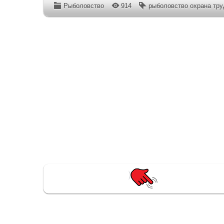
Рыболовство
914
рыболовство охрана тру