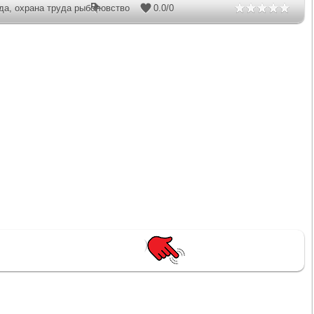
да
,
охрана труда рыболовство
0.0
/
0