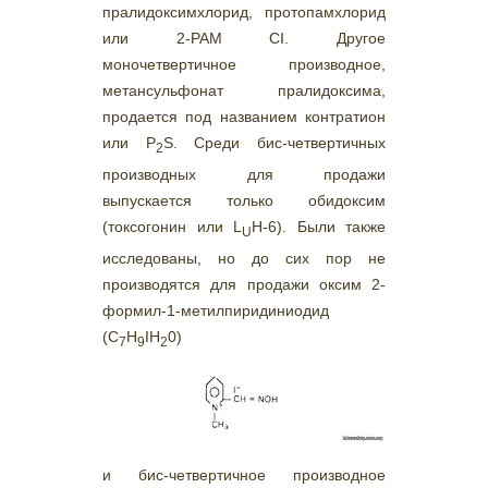
пралидоксимхлорид, протопамхлорид
или 2-РАМ CI. Другое
моночетвертичное производное,
метансульфонат пралидоксима,
продается под названием контратион
или P
S. Среди бис-четвертичных
2
производных для продажи
выпускается только обидоксим
(токсогонин или L
H-6). Были также
U
исследованы, но до сих пор не
производятся для продажи оксим 2-
формил-1-метилпиридиниодид
(С
Н
ІН
0)
7
9
2
и бис-четвертичное производное