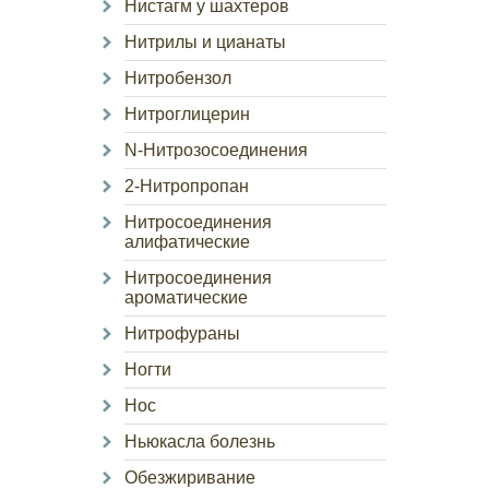
Нистагм у шахтеров
Нитрилы и цианаты
Нитробензол
Нитроглицерин
N-Нитрозосоединения
2-Нитропропан
Нитросоединения
алифатические
Нитросоединения
ароматические
Нитрофураны
Ногти
Нос
Ньюкасла болезнь
Обезжиривание