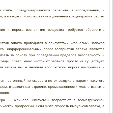
и колбы, предусматриваются перерывы в исследовании, и
м; в методе с использованием давления концентрация растет
тия и порога восприятия вещества требуется обеспечить
ятия запаха проводится в присутствии «фоновых» запахов
духа. Дифференциальный порог восприятия запаха является
взять за основу при определении пределов безопасности и
среды, совершенно чистой от запахов, просто не существует.
я запаха выше величин абсолютного порога восприятия и
ся постоянный по скорости поток воздуха с парами пахучего
азом, в различных отраслях промышленности можно выявить
няния.
ера — Фехнера. Импульсы возрастают в геометрической
ической прогрессии. Если у-это скорость импульсов запаха, а