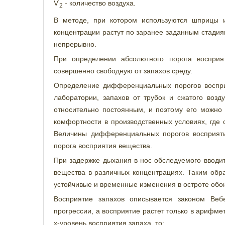
Ѵ
- количество воздуха.
2
В методе, при котором используются шприцы 
концентрации растут по заранее заданным стадия
непрерывно.
При определении абсолютного порога восприя
совершенно свободную от запахов среду.
Определение дифференциальных порогов воспри
лаборатории, запахов от трубок и сжатого воз
относительно постоянным, и поэтому его можно 
комфортности в производственных условиях, где 
Величины дифференциальных порогов восприяти
порога восприятия вещества.
При задержке дыхания в нос обследуемого вводит
вещества в различных концентрациях. Таким обр
устойчивые и временные изменения в остроте обо
Восприятие запахов описывается законом Веб
прогрессии, а восприятие растет только в арифмет
х-уровень восприятия запаха, то: