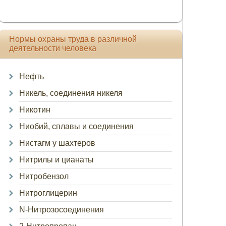
Нормы охраны труда в различной
деятельности человека
Нефть
Никель, соединения никеля
Никотин
Ниобий, сплавы и соединения
Нистагм у шахтеров
Нитрилы и цианаты
Нитробензол
Нитроглицерин
N-Нитрозосоединения