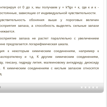
нтегрируя от 0 до х, мы получаем у = k*lgx + к, где к и к -
остоянные, зависящие от индивидуальной чувствительности.
увствительность обоняния выше у пороговых величин
осприятия запаха, а способность выделять сильные запахи
нижается.
осприятие запаха не растет параллельно с увеличением
чине предлагается логарифмическая шкала.
ция к некоторым химическим соединениям, например к
трахлорэтилену и т.д. К другим химическим соединениям,
у, гексану, гидриду лития, малеиновому ангидриду, диоксиду
е. К химическим соединениям с кислым запахом относятся
д.
0