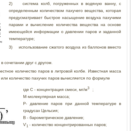
2) система колб, погруженных в водяную ванну, с
определенным количеством пахучего вещества, которая
предусматривает быстрое насыщение воздуха пахучими
парами и вычисление количества вещества на основе
имеющейся информации о давлении паров и заданной
температуре;
3) использование сжатого воздуха из баллонов вместо
в сочетании друг с другом.
естное количество паров в литровой колбе. Известная масса
, или количество пахучих паров вычисляется по формуле
3
где С - концентрация смеси, мг/м
;
М-молекулярная масса;
Р- давление паров при данной температуре в
градусах Цельсия;
В - барометрическое давление;
Ѵ
- количество концентрированных паров;
1