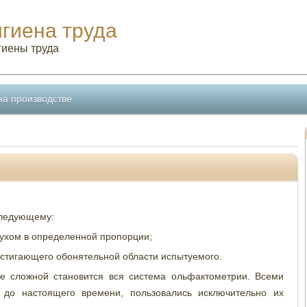
игиена труда
гиены труда
на производстве
следующему:
духом в определенной пропорции;
остигающего обонятельной области испытуемого.
е сложной становится вся система ольфактометрии. Всеми
 до настоящего времени, пользовались исключительно их