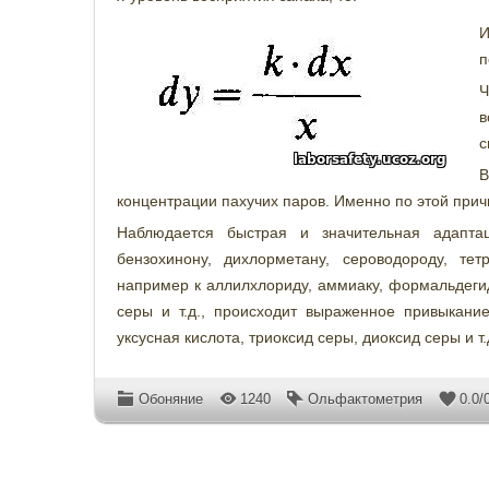
И
п
Ч
в
с
В
концентрации пахучих паров. Именно по этой при
Наблюдается быстрая и значительная адапта
бензохинону, дихлорметану, сероводороду, те
например к аллилхлориду, аммиаку, формальдегид
серы и т.д., происходит выраженное привыкани
уксусная кислота, триоксид серы, диоксид серы и т.
Обоняние
1240
Ольфактометрия
0.0
/