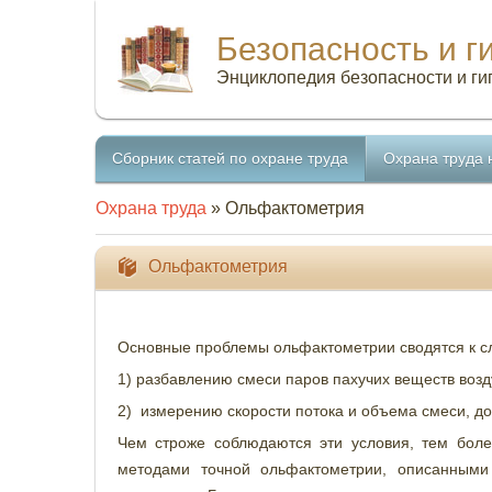
Безопасность и г
Энциклопедия безопасности и ги
Сборник статей по охране труда
Охрана труда 
Охрана труда
» Ольфактометрия
Ольфактометрия
Основные проблемы ольфактометрии сводятся к 
1) разбавлению смеси паров пахучих веществ воз
2) измерению скорости потока и объема смеси, д
Чем строже соблюдаются эти условия, тем боле
методами точной ольфактометрии, описанными