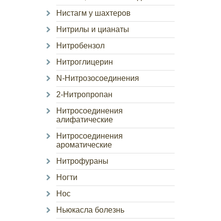
Нистагм у шахтеров
Нитрилы и цианаты
Нитробензол
Нитроглицерин
N-Нитрозосоединения
2-Нитропропан
Нитросоединения
алифатические
Нитросоединения
ароматические
Нитрофураны
Ногти
Нос
Ньюкасла болезнь