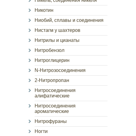
Никель, соединения никеля
Никотин
Ниобий, сплавы и соединения
Нистагм у шахтеров
Нитрилы и цианаты
Нитробензол
Нитроглицерин
N-Нитрозосоединения
2-Нитропропан
Нитросоединения
алифатические
Нитросоединения
ароматические
Нитрофураны
Ногти