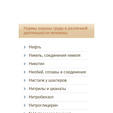
Нормы охраны труда в различной
деятельности человека
Нефть
Никель, соединения никеля
Никотин
Ниобий, сплавы и соединения
Нистагм у шахтеров
Нитрилы и цианаты
Нитробензол
Нитроглицерин