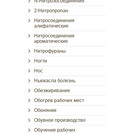
N-Нитрозосоединения
2-Нитропропан
Нитросоединения
алифатические
Нитросоединения
ароматические
Нитрофураны
Ногти
Нос
Ньюкасла болезнь
Обезжиривание
Обогрев рабочих мест
Обоняние
Обувное производство
Обучение рабочих