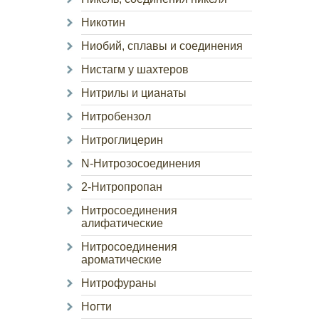
Никотин
Ниобий, сплавы и соединения
Нистагм у шахтеров
Нитрилы и цианаты
Нитробензол
Нитроглицерин
N-Нитрозосоединения
2-Нитропропан
Нитросоединения
алифатические
Нитросоединения
ароматические
Нитрофураны
Ногти