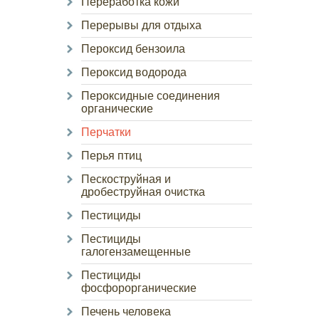
Переработка кожи
Перерывы для отдыха
Пероксид бензоила
Пероксид водорода
Пероксидные соединения
органические
Перчатки
Перья птиц
Пескоструйная и
дробеструйная очистка
Пестициды
Пестициды
галогензамещенные
Пестициды
фосфорорганические
Печень человека