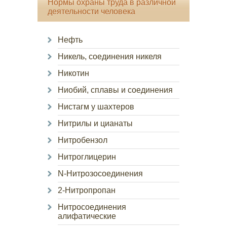
Нормы охраны труда в различной
деятельности человека
Нефть
Никель, соединения никеля
Никотин
Ниобий, сплавы и соединения
Нистагм у шахтеров
Нитрилы и цианаты
Нитробензол
Нитроглицерин
N-Нитрозосоединения
2-Нитропропан
Нитросоединения
алифатические