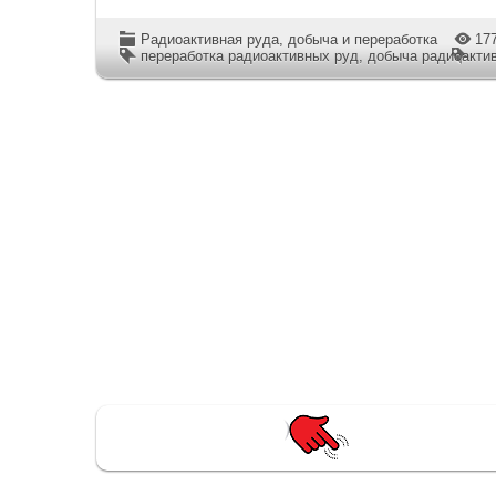
Радиоактивная руда, добыча и переработка
17
переработка радиоактивных руд
,
добыча радиоакти