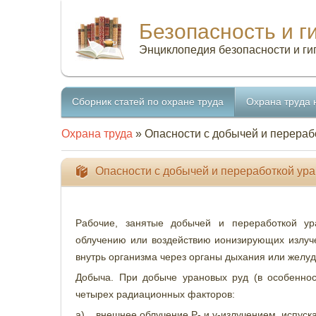
Безопасность и г
Энциклопедия безопасности и ги
Сборник статей по охране труда
Охрана труда 
Охрана труда
» Опасности с добычей и перераб
Опасности с добычей и переработкой ур
Рабочие, занятые добычей и переработкой ур
облучению или воздействию ионизирующих излуч
внутрь организма через органы дыхания или желуд
Добыча. При добыче урановых руд (в особеннос
четырех радиационных факторов:
а) внешнее облучение Р- и у-излучением, испус