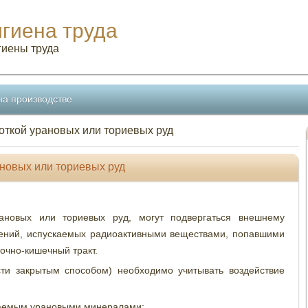
игиена труда
гиены труда
на производстве
откой урановых или ториевых руд
ановых или ториевых руд
ановых или ториевых руд, могут подвергаться внешнему
ений, испускаемых радиоактивными веществами, попавшими
очно-кишечный тракт.
ти закрытым способом) необходимо учитывать воздействие
каемым урановыми минералами;