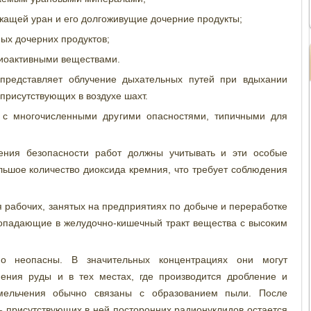
жащей уран и его долгоживущие дочерние продукты;
ых дочерних продуктов;
диоактивными веществами.
представляет облучение дыхательных путей при вдыхании
присутствующих в воздухе шахт.
а с многочисленными другими опасностями, типичными для
ения безопасности работ должны учитывать и эти особые
льшое количество диоксида кремния, что требует соблюдения
 рабочих, занятых на предприятиях по добыче и переработке
опадающие в желудочно-кишечный тракт вещества с высоким
о неопасны. В значительных концентрациях они могут
нения руды и в тех местах, где производится дробление и
мельчения обычно связаны с образованием пыли. После
 присутствующих в ней посторонних радионуклидов остается