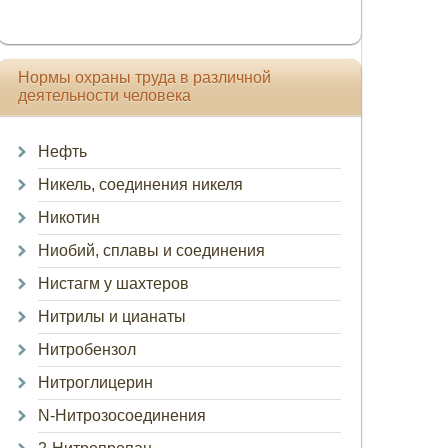
Нормы охраны труда в различной
деятельности человека
Нефть
Никель, соединения никеля
Никотин
Ниобий, сплавы и соединения
Нистагм у шахтеров
Нитрилы и цианаты
Нитробензол
Нитроглицерин
N-Нитрозосоединения