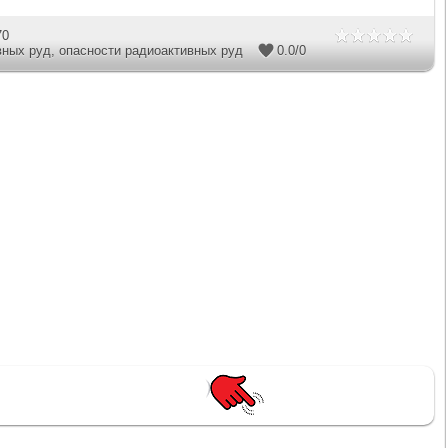
70
вных руд
,
опасности радиоактивных руд
0.0
/
0