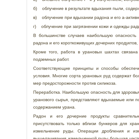
б) облучение в результате вдыхания пыли, содер
в) облучение при вдыхании радона и его а-активн
г) облучение при загрязнении кожи и одежды ра
В большинстве случаев наибольшую опасность 
радона и его короткоживущих дочерних продуктов, 
Кроме того, работа в урановых шахтах связан
подземных работ.
Соответствующие принципы и способы обеспеч
условия. Многие сорта урановых руд содержат бо
мер предосторожности против силикоза.
Переработка. Наибольшую опасность для здоровья
уранового сырья, представляют вдыхаемые или п
содержанием урана.
Радон и его дочерние продукты сравнительн
присутствовать только вблизи бункеров для хра
измельчение руды. Операции дробления и из
выщелачивания измельченной руды большая часть