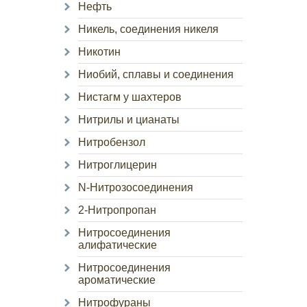
Нефть
Никель, соединения никеля
Никотин
Ниобий, сплавы и соединения
Нистагм у шахтеров
Нитрилы и цианаты
Нитробензол
Нитроглицерин
N-Нитрозосоединения
2-Нитропропан
Нитросоединения
алифатические
Нитросоединения
ароматические
Нитрофураны