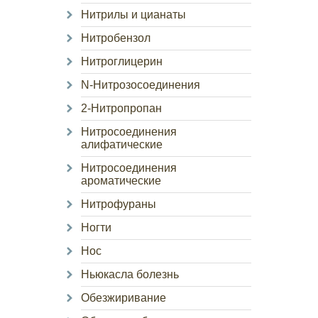
Нитрилы и цианаты
Нитробензол
Нитроглицерин
N-Нитрозосоединения
2-Нитропропан
Нитросоединения
алифатические
Нитросоединения
ароматические
Нитрофураны
Ногти
Нос
Ньюкасла болезнь
Обезжиривание