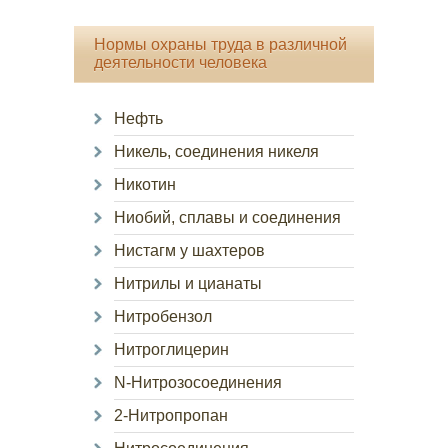
Нормы охраны труда в различной
деятельности человека
Нефть
Никель, соединения никеля
Никотин
Ниобий, сплавы и соединения
Нистагм у шахтеров
Нитрилы и цианаты
Нитробензол
Нитроглицерин
N-Нитрозосоединения
2-Нитропропан