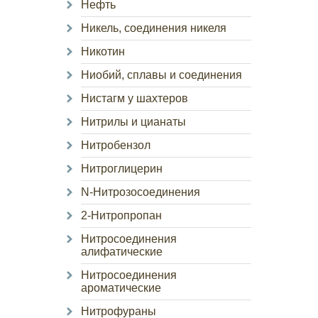
Нефть
Никель, соединения никеля
Никотин
Ниобий, сплавы и соединения
Нистагм у шахтеров
Нитрилы и цианаты
Нитробензол
Нитроглицерин
N-Нитрозосоединения
2-Нитропропан
Нитросоединения
алифатические
Нитросоединения
ароматические
Нитрофураны