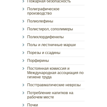
Пожарная безопасность
Полиграфическое
производство
Полиолефины
Полистирол, сополимеры
Полихлордифенилы
Полы и лестничные марши
Порезы и ссадины
Порфирины
Постоянная комиссия и
Международная ассоциация по
гигиене труда
Посттравматические неврозы
Потребление напитков на
рабочем месте
Почки