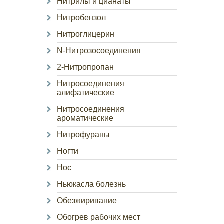
Нитрилы и цианаты
Нитробензол
Нитроглицерин
N-Нитрозосоединения
2-Нитропропан
Нитросоединения
алифатические
Нитросоединения
ароматические
Нитрофураны
Ногти
Нос
Ньюкасла болезнь
Обезжиривание
Обогрев рабочих мест