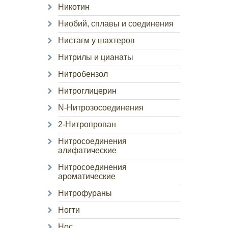
Никотин
Ниобий, сплавы и соединения
Нистагм у шахтеров
Нитрилы и цианаты
Нитробензол
Нитроглицерин
N-Нитрозосоединения
2-Нитропропан
Нитросоединения
алифатические
Нитросоединения
ароматические
Нитрофураны
Ногти
Нос