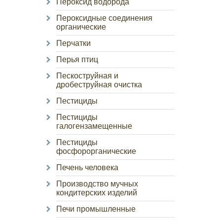
Пероксид водорода
Пероксидные соединения
органические
Перчатки
Перья птиц
Пескоструйная и
дробеструйная очистка
Пестициды
Пестициды
галогензамещенные
Пестициды
фосфорорганические
Печень человека
Производство мучных
кондитерских изделий
Печи промышленные