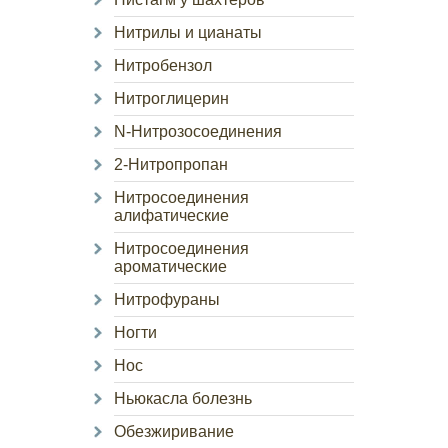
Нитрилы и цианаты
Нитробензол
Нитроглицерин
N-Нитрозосоединения
2-Нитропропан
Нитросоединения
алифатические
Нитросоединения
ароматические
Нитрофураны
Ногти
Нос
Ньюкасла болезнь
Обезжиривание