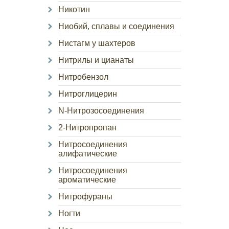
Никотин
Ниобий, сплавы и соединения
Нистагм у шахтеров
Нитрилы и цианаты
Нитробензол
Нитроглицерин
N-Нитрозосоединения
2-Нитропропан
Нитросоединения
алифатические
Нитросоединения
ароматические
Нитрофураны
Ногти