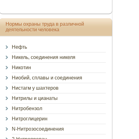
Нормы охраны труда в различной
деятельности человека
Нефть
Никель, соединения никеля
Никотин
Ниобий, сплавы и соединения
Нистагм у шахтеров
Нитрилы и цианаты
Нитробензол
Нитроглицерин
N-Нитрозосоединения