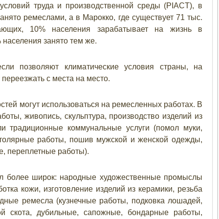
словий труда и производственной среды (PIACT), в
нято ремеслами, а в Марокко, где существует 71 тыс.
ающих, 10% населения зарабатывает на жизнь в
 населения занято тем же.
сли позволяют климатические условия страны, на
 переезжать с места на место.
стей могут использоваться на ремесленных работах. В
оты, живопись, скульптура, производство изделий из
или традиционные коммунальные услуги (помол муки,
столярные работы, пошив мужской и женской одежды,
е, переплетные работы).
ел более широк: народные художественные промыслы
ботка кожи, изготовление изделий из керамики, резьба
адные ремесла (кузнечные работы, подковка лошадей,
ой скота, дубильные, сапожные, бондарные работы,