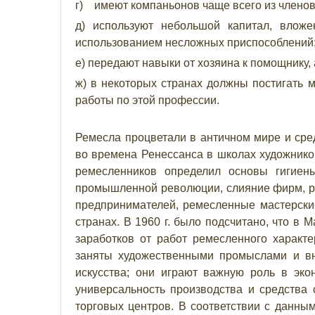
г) имеют компаньонов чаще всего из членов
д) используют небольшой капитал, влож
использованием несложных приспособлений
е) передают навыки от хозяина к помощнику, а 
ж) в некоторых странах должны постигать 
работы по этой профессии.
Ремесла процветали в античном мире и сред
во времена Ренессанса в школах художников
ремесленников определил основы гигиен
промышленной революции, слияние фирм, р
предпринимателей, ремесленные мастерски
странах. В 1960 г. было подсчитано, что в 
заработков от работ ремесленного характ
заняты художественными промыслами и вн
искусства; они играют важную роль в эко
универсальность производства и средства 
торговых центров. В соответствии с данным