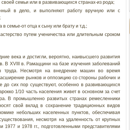
 своей семьи или в развивающихся странах-из рода;
енный в дело, и выполняют работу вручную или с
;
в семье-от отца к сыну или брату и т.д.;
мастерство путем ученичества или длительным сроком
ние века и достигли, вероятно, наивысшего развития
. В XVIII в. Рамаццини на базе изучения заболеваний
ы труда. Несмотря на внедрение машин во время
асширение рынков и оппозицию со стороны рабочих и
е до сих пор существуют, особенно в развивающихся
Марокко 1/10 часть населения живет в основном за счет
ера. В промышленно развитых странах ремесленники
осят свой вклад в сохранение традиционных видов
номике небольших населенных пунктов, обеспечивая
существования, несмотря на удаленность от крупных
и 1977 и 1978 гг., подготовленными представителями