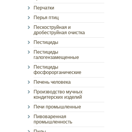
Перчатки
Перья птиц
Пескоструйная и
дробеструйная очистка
Пестициды
Пестициды
галогензамещенные
Пестициды
фосфорорганические
Печень человека
Производство мучных
кондитерских изделий
Печи промышленные
Пивоваренная
промышленность
Пилы