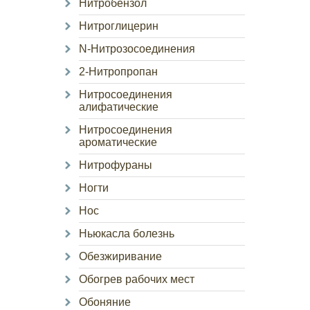
Нитробензол
Нитроглицерин
N-Нитрозосоединения
2-Нитропропан
Нитросоединения
алифатические
Нитросоединения
ароматические
Нитрофураны
Ногти
Нос
Ньюкасла болезнь
Обезжиривание
Обогрев рабочих мест
Обоняние