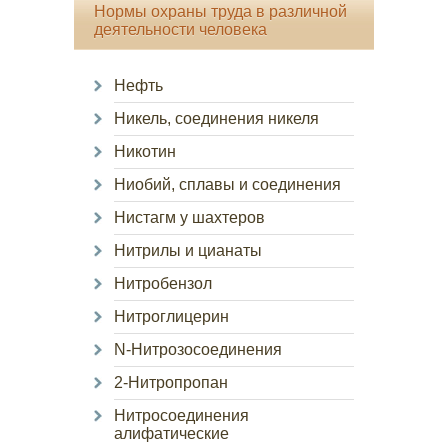
Нормы охраны труда в различной
деятельности человека
Нефть
Никель, соединения никеля
Никотин
Ниобий, сплавы и соединения
Нистагм у шахтеров
Нитрилы и цианаты
Нитробензол
Нитроглицерин
N-Нитрозосоединения
2-Нитропропан
Нитросоединения
алифатические