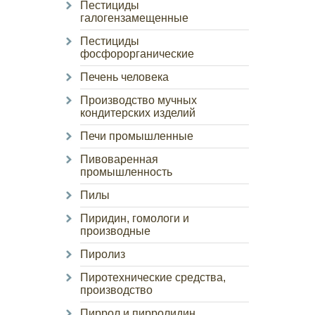
Пестициды
галогензамещенные
Пестициды
фосфорорганические
Печень человека
Производство мучных
кондитерских изделий
Печи промышленные
Пивоваренная
промышленность
Пилы
Пиридин, гомологи и
производные
Пиролиз
Пиротехнические средства,
производство
Пиррол и пирролидин