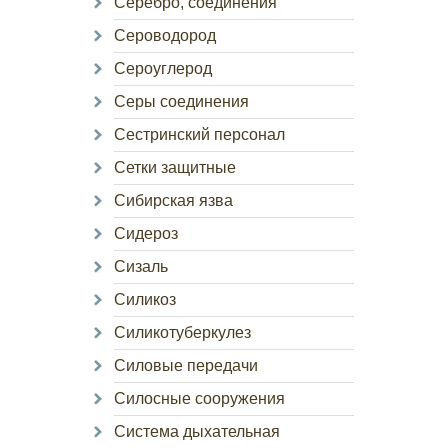
Серебро, соединения
Сероводород
Сероуглерод
Серы соединения
Сестринский персонал
Сетки защитные
Сибирская язва
Сидероз
Сизаль
Силикоз
Силикотуберкулез
Силовые передачи
Силосные сооружения
Система дыхательная