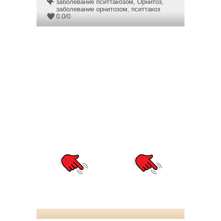
заболевание пситтакозом
,
Орнитоз
,
заболевание орнитозом
,
пситтакоз
0.0
/
0