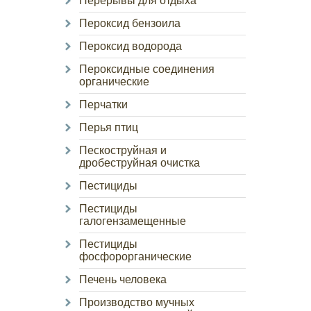
Перерывы для отдыха
Пероксид бензоила
Пероксид водорода
Пероксидные соединения
органические
Перчатки
Перья птиц
Пескоструйная и
дробеструйная очистка
Пестициды
Пестициды
галогензамещенные
Пестициды
фосфорорганические
Печень человека
Производство мучных