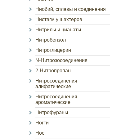
Ниобий, сплавы и соединения
Нистагм у шахтеров
Нитрилы и цианаты
Нитробензол
Нитроглицерин
N-Нитрозосоединения
2-Нитропропан
Нитросоединения
алифатические
Нитросоединения
ароматические
Нитрофураны
Ногти
Нос